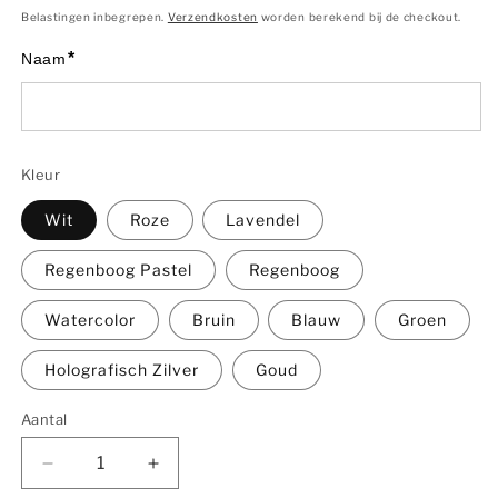
prijs
Belastingen inbegrepen.
Verzendkosten
worden berekend bij de checkout.
*
Naam
Kleur
Wit
Roze
Lavendel
Regenboog Pastel
Regenboog
Watercolor
Bruin
Blauw
Groen
Holografisch Zilver
Goud
Aantal
Aantal
Aantal
Aantal
verlagen
verhogen