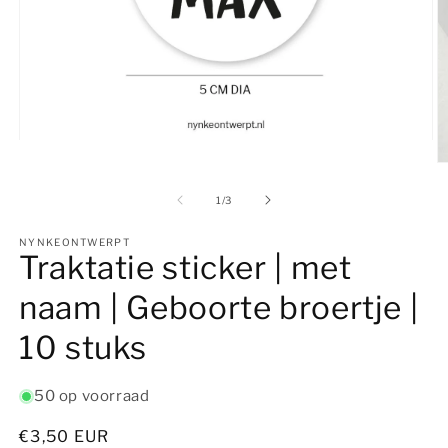
Media
1
M
openen
2
in
o
van
1
/
3
modaal
in
m
NYNKEONTWERPT
Traktatie sticker | met
naam | Geboorte broertje |
10 stuks
50 op voorraad
Normale
€3,50 EUR