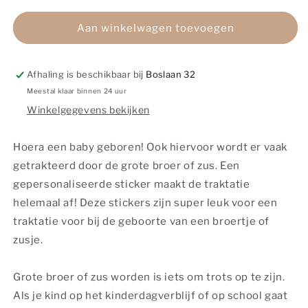
voor
voor
Traktatie
Traktatie
Aan winkelwagen toevoegen
sticker
sticker
|
|
met
met
Afhaling is beschikbaar bij
Boslaan 32
naam
naam
Meestal klaar binnen 24 uur
|
|
Winkelgegevens bekijken
Geboorte
Geboorte
broertje
broertje
|
|
Hoera een baby geboren! Ook hiervoor wordt er vaak
10
10
getrakteerd door de grote broer of zus. Een
stuks
stuks
gepersonaliseerde sticker maakt de traktatie
helemaal af! Deze stickers zijn super leuk voor een
traktatie voor bij de geboorte van een broertje of
zusje.
Grote broer of zus worden is iets om trots op te zijn.
Als je kind op het kinderdagverblijf of op school gaat