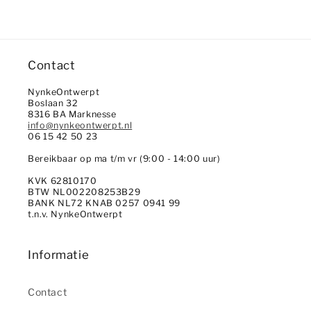
Contact
NynkeOntwerpt
Boslaan 32
8316 BA Marknesse
info@nynkeontwerpt.nl
06 15 42 50 23
Bereikbaar op ma t/m vr (9:00 - 14:00 uur)
KVK 62810170
BTW NL002208253B29
BANK NL72 KNAB 0257 0941 99
t.n.v. NynkeOntwerpt
Informatie
Contact