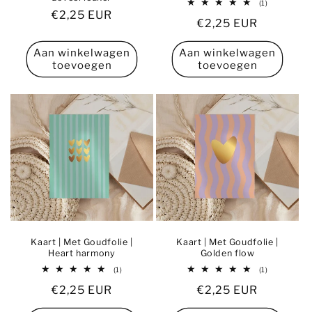
1
(1)
totaal
Normale
€2,25 EUR
Normale
€2,25 EUR
aantal
prijs
recensies
prijs
Aan winkelwagen
Aan winkelwagen
toevoegen
toevoegen
Kaart | Met Goudfolie |
Kaart | Met Goudfolie |
Heart harmony
Golden flow
1
1
(1)
(1)
totaal
totaal
Normale
€2,25 EUR
Normale
€2,25 EUR
aantal
aantal
recensies
recensies
prijs
prijs