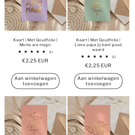
Kaart | Met Goudfolie |
Kaart | Met Goudfolie |
Moms are magic
Lieve papa jij bent goud
waard
1
(1)
totaal
1
(1)
Normale
€2,25 EUR
aantal
totaal
recensies
Normale
€2,25 EUR
aantal
prijs
recensies
prijs
Aan winkelwagen
Aan winkelwagen
toevoegen
toevoegen