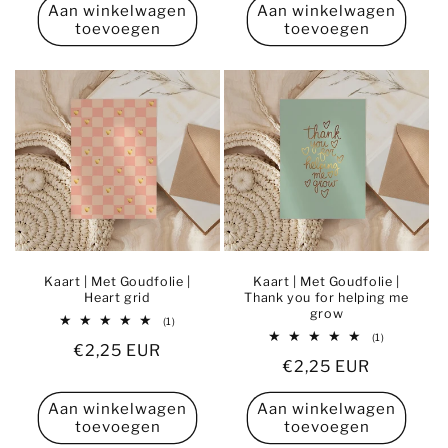
Aan winkelwagen
Aan winkelwagen
toevoegen
toevoegen
Kaart | Met Goudfolie |
Kaart | Met Goudfolie |
Heart grid
Thank you for helping me
grow
1
(1)
totaal
1
(1)
Normale
€2,25 EUR
aantal
totaal
recensies
Normale
€2,25 EUR
aantal
prijs
recensies
prijs
Aan winkelwagen
Aan winkelwagen
toevoegen
toevoegen