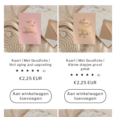
Kaart | Met Goudfolie |
Kaart | Met Goudfolie |
Not aging just upgrading
Kleine stapjes groot
geluk
1
(1)
totaal
1
(1)
Normale
€2,25 EUR
aantal
totaal
recensies
Normale
€2,25 EUR
aantal
prijs
recensies
prijs
Aan winkelwagen
Aan winkelwagen
toevoegen
toevoegen