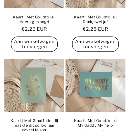
Kaart | Met Goudfolie |
Kaart | Met Goudfolie |
Hoera geslaagd
Dankjewel juf
Normale
€2,25 EUR
Normale
€2,25 EUR
prijs
prijs
Aan winkelwagen
Aan winkelwagen
toevoegen
toevoegen
Kaart | Met Goudfolie | Jij
Kaart | Met Goudfolie |
maakte dit schooljaar
My daddy My hero
zoveel leuker