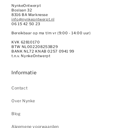
NynkeOntwerpt
Boslaan 32
8316 BA Marknesse
info@nynkeontwerpt.nl
06 15 42 50 23
Bereikbaar op ma t/m vr (9:00 - 14:00 uur)
KVK 62810170
BTW NL002208253B29
BANK NL72 KNAB 0257 0941 99
t.n.v. NynkeOntwerpt
Informatie
Contact
Over Nynke
Blog
Algemene voorwaarden