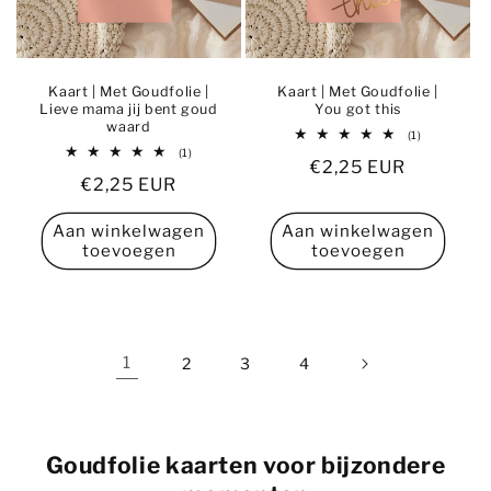
Kaart | Met Goudfolie |
Kaart | Met Goudfolie |
Lieve mama jij bent goud
You got this
waard
1
(1)
totaal
1
(1)
Normale
€2,25 EUR
aantal
totaal
recensies
Normale
€2,25 EUR
aantal
prijs
recensies
prijs
Aan winkelwagen
Aan winkelwagen
toevoegen
toevoegen
1
2
3
4
Goudfolie kaarten voor bijzondere