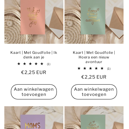
Kaart | Met Goudfolie | Ik
Kaart | Met Goudfolie |
denk aan je
Hoera een nieuw
avontuur
1
(1)
totaal
1
(1)
Normale
€2,25 EUR
aantal
totaal
recensies
Normale
€2,25 EUR
aantal
prijs
recensies
prijs
Aan winkelwagen
Aan winkelwagen
toevoegen
toevoegen