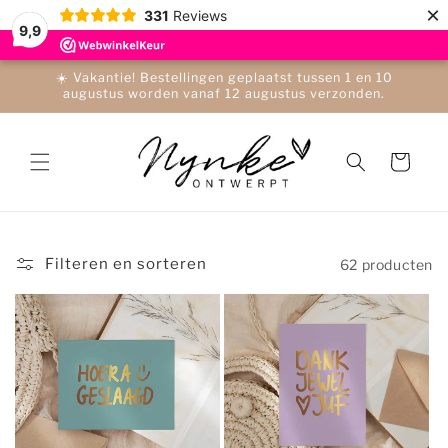
Meteen
×
331
Reviews
naar de
9,9
content
☀️ Vakantie! Bestellingen geplaatst tussen 1 en 10
augustus worden vanaf 12 augustus verzonden.
Winkelwagen
Filteren en sorteren
62 producten