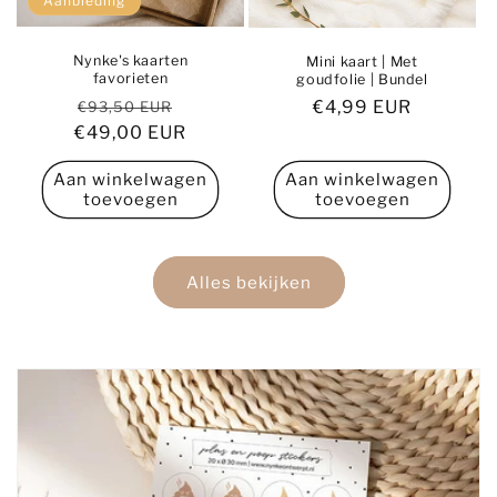
Aanbieding
Nynke's kaarten
Mini kaart | Met
favorieten
goudfolie | Bundel
Normale
Aanbiedingsprijs
Normale
€4,99 EUR
€93,50 EUR
€49,00 EUR
prijs
prijs
Aan winkelwagen
Aan winkelwagen
toevoegen
toevoegen
Alles bekijken