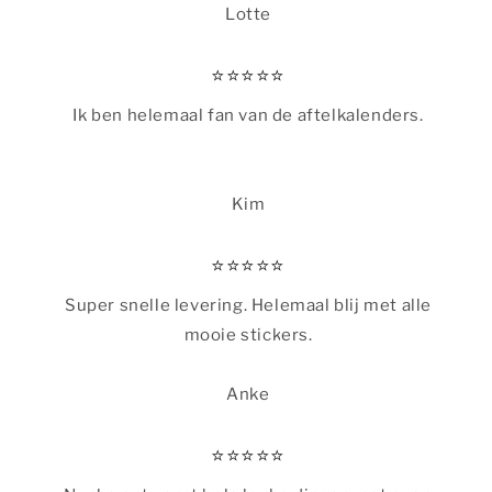
Lotte
⭐️⭐️⭐️⭐️⭐️
Ik ben helemaal fan van de aftelkalenders.
Kim
⭐️⭐️⭐️⭐️⭐️
Super snelle levering. Helemaal blij met alle
mooie stickers.
Anke
⭐️⭐️⭐️⭐️⭐️