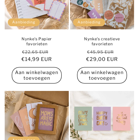
Aanbieding
Aanbieding
Nynke's Papier
Nynke's creatieve
favorieten
favorieten
Normale
Aanbiedingsprijs
Normale
Aanbiedi
€22,65 EUR
€45,95 EUR
€14,99 EUR
prijs
€29,00 EUR
prijs
Aan winkelwagen
Aan winkelwagen
toevoegen
toevoegen