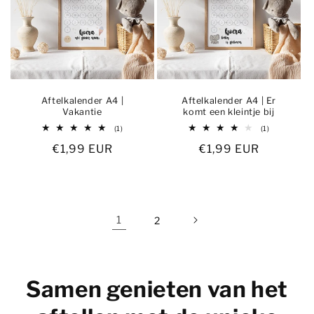
Aftelkalender A4 |
Aftelkalender A4 | Er
Vakantie
komt een kleintje bij
1
1
(1)
(1)
totaal
totaal
Normale
€1,99 EUR
Normale
€1,99 EUR
aantal
aantal
recensies
recensies
prijs
prijs
1
2
Samen genieten van het