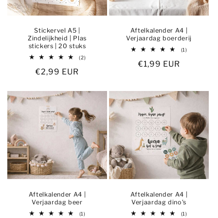
Stickervel A5 |
Aftelkalender A4 |
Zindelijkheid | Plas
Verjaardag boerderij
stickers | 20 stuks
1
(1)
totaal
2
(2)
Normale
€1,99 EUR
aantal
totaal
recensies
Normale
€2,99 EUR
aantal
prijs
recensies
prijs
Aftelkalender A4 |
Aftelkalender A4 |
Verjaardag beer
Verjaardag dino's
1
1
(1)
(1)