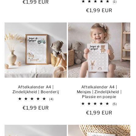
Normale
€1,99 EUR
1
(1)
totaal
prijs
Normale
€1,99 EUR
aantal
recensies
prijs
Aftelkalender A4 |
Aftelkalender A4 |
Zindelijkheid | Boerderij
Meisjes | Zindelijkheid |
Plassie en poepie
4
(4)
totaal
5
(5)
Normale
€1,99 EUR
aantal
totaal
recensies
Normale
€1,99 EUR
aantal
prijs
recensies
prijs