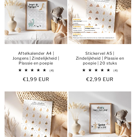
Aftelkalender A4 |
Stickervel A5 |
Jongens | Zindelijkheid |
Zindelijkheid | Plassie en
Plassie en poepie
poepie | 20 stuks
4
4
(4)
(4)
totaal
totaal
Normale
€1,99 EUR
Normale
€2,99 EUR
aantal
aantal
recensies
recensies
prijs
prijs