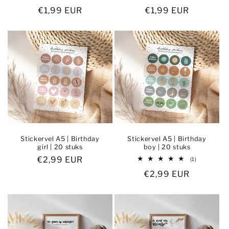
totaal
totaal
Normale
€1,99 EUR
Normale
€1,99 EUR
aantal
aantal
recensies
recensies
prijs
prijs
Stickervel A5 | Birthday
Stickervel A5 | Birthday
girl | 20 stuks
boy | 20 stuks
Normale
€2,99 EUR
1
(1)
totaal
prijs
Normale
€2,99 EUR
aantal
recensies
prijs