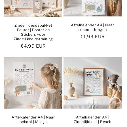
i
e
Aftelkalender A4 | Naar
Zindelijkheidspakket
:
school | Jongen
Peuter | Poster en
Stickers voor
Normale
€1,99 EUR
Zindelijkheidstraining
prijs
Normale
€4,99 EUR
prijs
Aftelkalender A4 | Naar
Aftelkalender A4 |
school | Meisje
Zindelijkheid | Beach