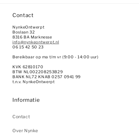
Contact
NynkeOntwerpt
Boslaan 32
8316 BA Marknesse
info@nynkeontwerpt.nl
06 15 42 50 23
Bereikbaar op ma t/m vr (9:00 - 14:00 uur)
KVK 62810170
BTW NL002208253B29
BANK NL72 KNAB 0257 0941 99
t.n.v. NynkeOntwerpt
Informatie
Contact
Over Nynke