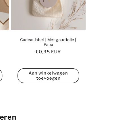
Cadeaulabel | Met goudfolie |
Papa
Normale
€0,95 EUR
prijs
ies
Aan winkelwagen
toevoegen
deren