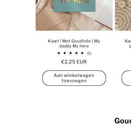
Kaart | Met Goudfolie | My
Kaa
daddy My hero
1
(1)
totaal
Normale
€2,25 EUR
aantal
recensies
prijs
Aan winkelwagen
toevoegen
Goud