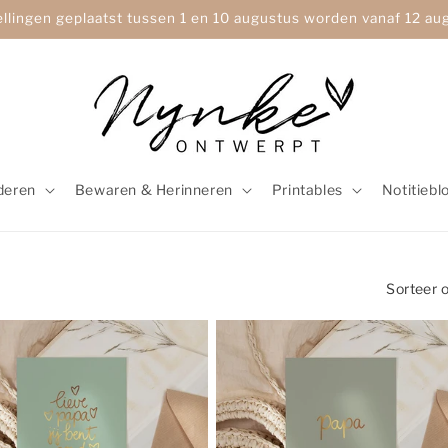
ellingen geplaatst tussen 1 en 10 augustus worden vanaf 12 a
deren
Bewaren & Herinneren
Printables
Notitiebl
Sorteer o