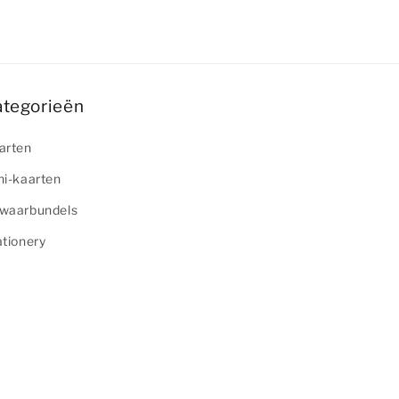
ategorieën
arten
ni-kaarten
waarbundels
ationery