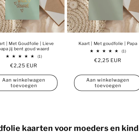
rt | Met Goudfolie | Lieve
Kaart | Met goudfolie | Papa
papa jij bent goud waard
1
(1)
totaal
1
(1)
Normale
€2,25 EUR
aantal
totaal
Normale
€2,25 EUR
recens
aantal
prijs
recensies
prijs
Aan winkelwagen
Aan winkelwagen
toevoegen
toevoegen
folie kaarten voor moeders en kin