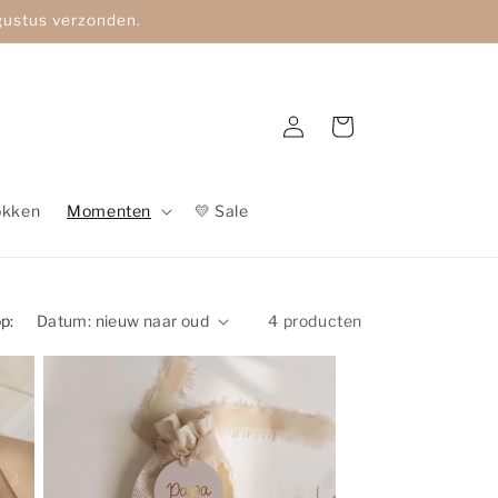
ugustus verzonden.
Inloggen
Winkelwagen
okken
Momenten
💛 Sale
p:
4 producten