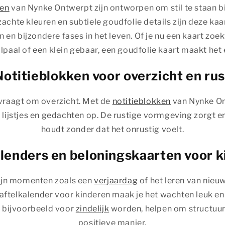
ten
van Nynke Ontwerpt zijn ontworpen om stil te staan 
achte kleuren en subtiele goudfolie details zijn deze ka
 en bijzondere fases in het leven. Of je nu een kaart zoe
paal of een klein gebaar, een goudfolie kaart maakt het 
Notitieblokken voor overzicht en rus
vraagt om overzicht. Met de
notitieblokken
van Nynke Ont
 lijstjes en gedachten op. De rustige vormgeving zorgt e
houdt zonder dat het onrustig voelt.
lenders en beloningskaarten voor 
zijn momenten zoals een
verjaardag
of het leren van nieu
 aftelkalender voor kinderen maak je het wachten leuk en 
 bijvoorbeeld voor
zindelijk
worden, helpen om structuur
positieve manier.