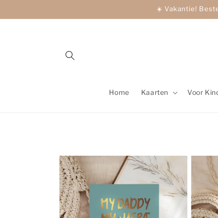
Meteen
☀️ Vakantie! Best
naar de
content
Home
Kaarten
Voor Kin