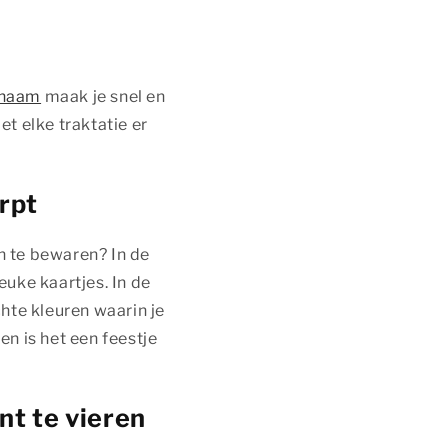
 naam
maak je snel en
et elke traktatie er
erpt
n te bewaren? In de
uke kaartjes. In de
chte kleuren waarin je
en is het een feestje
t te vieren