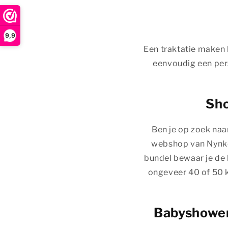
9,9
Een traktatie maken h
eenvoudig een perso
Sho
Ben je op zoek na
webshop van Nynke 
bundel bewaar je de k
ongeveer 40 of 50 ka
Babyshower