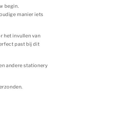
w begin.
oudige manier iets
r het invullen van
erfect past bij dit
en andere stationery
verzonden.