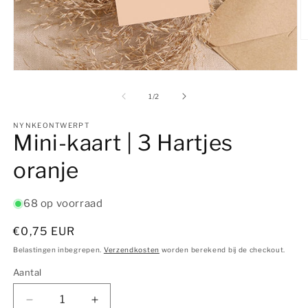
M
2
o
Media
in
1
m
openen
van
1
/
2
in
modaal
NYNKEONTWERPT
Mini-kaart | 3 Hartjes
oranje
68 op voorraad
Normale
€0,75 EUR
prijs
Belastingen inbegrepen.
Verzendkosten
worden berekend bij de checkout.
Aantal
Aantal
Aantal
Aantal