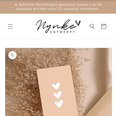
Meteen
☀️ Vakantie! Bestellingen geplaatst tussen 1 en 10
naar de
augustus worden vanaf 12 augustus verzonden.
content
Winkelwagen
a direct naar
roductinformatie