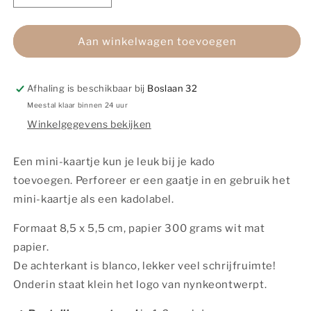
verlagen
verhogen
voor
voor
Mini-
Mini-
Aan winkelwagen toevoegen
kaart
kaart
|
|
3
3
Afhaling is beschikbaar bij
Boslaan 32
Hartjes
Hartjes
Meestal klaar binnen 24 uur
oranje
oranje
Winkelgegevens bekijken
Een mini-kaartje kun je leuk bij je kado
toevoegen.
Perforeer er een gaatje in en gebruik het
mini-kaartje als een kadolabel.
Formaat 8,5 x 5,5 cm, papier 300 grams wit mat
papier.
De achterkant is blanco, lekker veel schrijfruimte!
Onderin staat klein het logo van nynkeontwerpt.