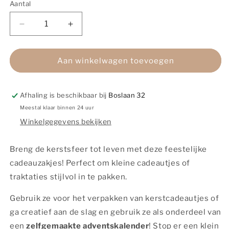
Aantal
Aantal
Aantal
Aantal
verlagen
verhogen
voor
voor
Kadozakjes
Kadozakjes
Aan winkelwagen toevoegen
Chrismas
Chrismas
berries
berries
|
|
Afhaling is beschikbaar bij
Boslaan 32
12x19cm
12x19cm
Meestal klaar binnen 24 uur
|
|
Winkelgegevens bekijken
5
5
stuks
stuks
Breng de kerstsfeer tot leven met deze feestelijke
cadeauzakjes! Perfect om kleine cadeautjes of
traktaties stijlvol in te pakken.
Gebruik ze voor het verpakken van kerstcadeautjes of
ga creatief aan de slag en gebruik ze als onderdeel van
een
zelfgemaakte adventskalender
! Stop er een klein