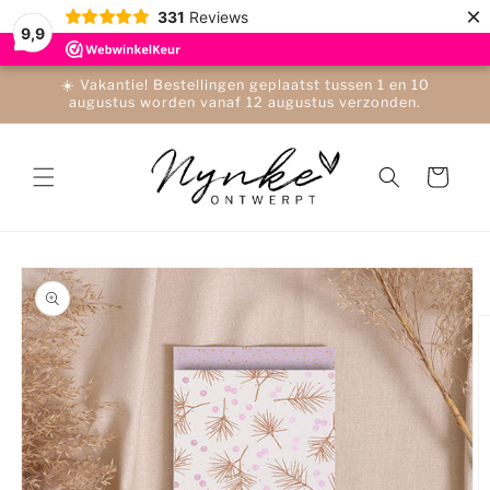
Meteen
×
331
Reviews
naar de
9,9
content
☀️ Vakantie! Bestellingen geplaatst tussen 1 en 10
augustus worden vanaf 12 augustus verzonden.
Winkelwagen
a direct naar
roductinformatie