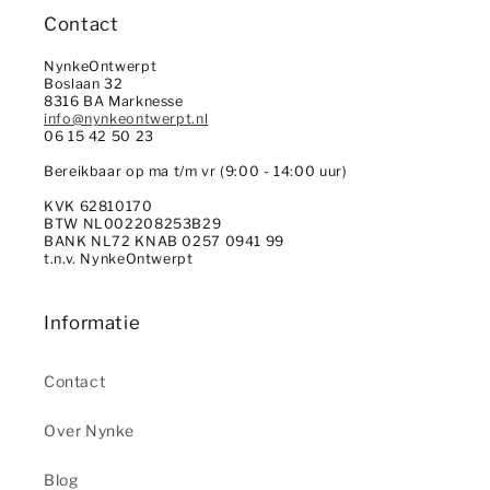
Contact
NynkeOntwerpt
Boslaan 32
8316 BA Marknesse
info@nynkeontwerpt.nl
06 15 42 50 23
Bereikbaar op ma t/m vr (9:00 - 14:00 uur)
KVK 62810170
BTW NL002208253B29
BANK NL72 KNAB 0257 0941 99
t.n.v. NynkeOntwerpt
Informatie
Contact
Over Nynke
Blog