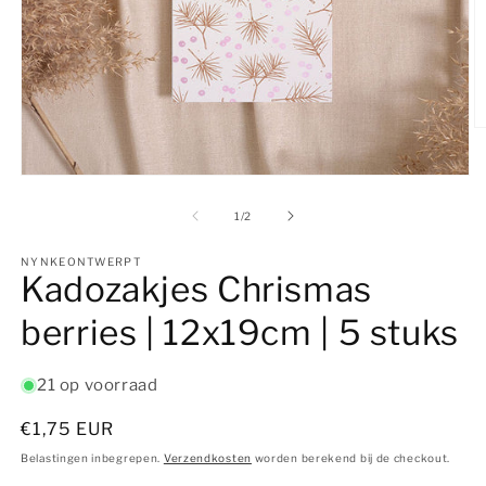
M
2
o
Media
in
1
m
openen
van
1
/
2
in
modaal
NYNKEONTWERPT
Kadozakjes Chrismas
berries | 12x19cm | 5 stuks
21 op voorraad
Normale
€1,75 EUR
prijs
Belastingen inbegrepen.
Verzendkosten
worden berekend bij de checkout.