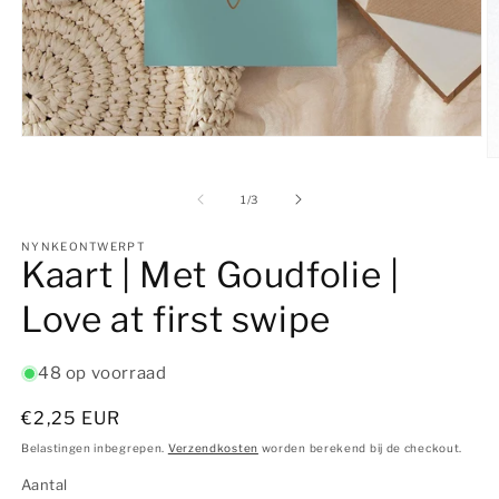
Media
1
M
openen
2
in
o
van
1
/
3
modaal
in
m
NYNKEONTWERPT
Kaart | Met Goudfolie |
Love at first swipe
48 op voorraad
Normale
€2,25 EUR
prijs
Belastingen inbegrepen.
Verzendkosten
worden berekend bij de checkout.
Aantal
Aantal