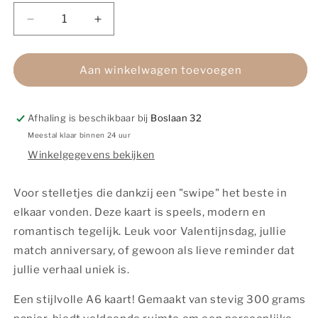
Aantal
Aantal
verlagen
verhogen
voor
voor
Kaart
Kaart
Aan winkelwagen toevoegen
|
|
Met
Met
Goudfolie
Goudfolie
Afhaling is beschikbaar bij
Boslaan 32
|
|
Meestal klaar binnen 24 uur
Love
Love
Winkelgegevens bekijken
at
at
first
first
swipe
swipe
Voor stelletjes die dankzij een "swipe" het beste in
elkaar vonden. Deze kaart is speels, modern en
romantisch tegelijk. Leuk voor Valentijnsdag, jullie
match anniversary, of gewoon als lieve reminder dat
jullie verhaal uniek is.
Een stijlvolle A6 kaart! Gemaakt van stevig 300 grams