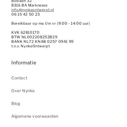
Boslaan 32
8316 BA Marknesse
info@nynkeontwerpt.nl
06 15 42 50 23
Bereikbaar op ma t/m vr (9:00 - 14:00 uur)
KVK 62810170
BTW NL002208253B29
BANK NL72 KNAB 0257 0941 99
t.n.v. NynkeOntwerpt
Informatie
Contact
Over Nynke
Blog
Algemene voorwaarden