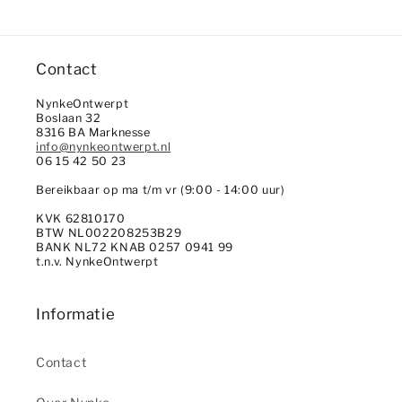
Contact
NynkeOntwerpt
Boslaan 32
8316 BA Marknesse
info@nynkeontwerpt.nl
06 15 42 50 23
Bereikbaar op ma t/m vr (9:00 - 14:00 uur)
KVK 62810170
BTW NL002208253B29
BANK NL72 KNAB 0257 0941 99
t.n.v. NynkeOntwerpt
Informatie
Contact