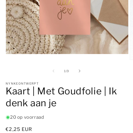
Media
1
M
openen
2
in
o
van
1
/
3
modaal
in
m
NYNKEONTWERPT
Kaart | Met Goudfolie | Ik
denk aan je
20 op voorraad
Normale
€2,25 EUR