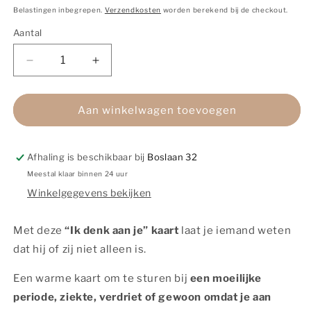
prijs
Belastingen inbegrepen.
Verzendkosten
worden berekend bij de checkout.
Aantal
Aantal
Aantal
Aantal
verlagen
verhogen
voor
voor
Kaart
Kaart
Aan winkelwagen toevoegen
|
|
Met
Met
Goudfolie
Goudfolie
Afhaling is beschikbaar bij
Boslaan 32
|
|
Meestal klaar binnen 24 uur
Ik
Ik
Winkelgegevens bekijken
denk
denk
aan
aan
je
je
Met deze
“Ik denk aan je” kaart
laat je iemand weten
dat hij of zij niet alleen is.
Een warme kaart om te sturen bij
een moeilijke
periode, ziekte, verdriet of gewoon omdat je aan