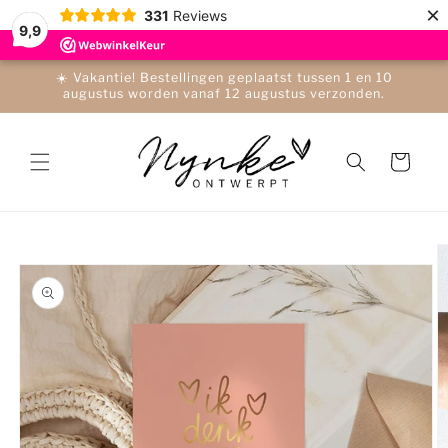
Meteen
×
331
Reviews
naar de
9,9
content
☀️ Vakantie! Bestellingen geplaatst tussen 1 en 10
augustus worden vanaf 12 augustus verzonden.
Winkelwagen
a direct naar
roductinformatie