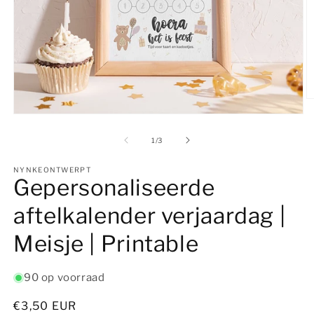
M
2
Media
o
1
in
openen
van
1
/
3
m
in
modaal
NYNKEONTWERPT
Gepersonaliseerde
aftelkalender verjaardag |
Meisje | Printable
90 op voorraad
Normale
€3,50 EUR