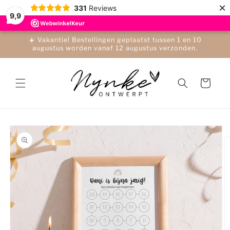
Meteen
×
331
Reviews
naar de
9,9
content
☀️ Vakantie! Bestellingen geplaatst tussen 1 en 10
augustus worden vanaf 12 augustus verzonden.
Winkelwagen
a direct naar
roductinformatie