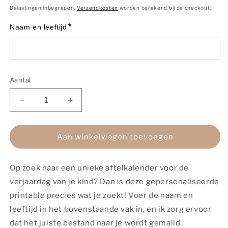
prijs
Belastingen inbegrepen.
Verzendkosten
worden berekend bij de checkout.
*
Naam en leeftijd
Aantal
Aantal
Aantal
Aantal
verlagen
verhogen
voor
voor
Gepersonaliseerde
Gepersonaliseerde
Aan winkelwagen toevoegen
aftelkalender
aftelkalender
verjaardag
verjaardag
Op zoek naar een unieke aftelkalender voor de
|
|
Meisje
Meisje
verjaardag van je kind? Dan is deze gepersonaliseerde
|
|
printable precies wat je zoekt! Voer de naam en
Printable
Printable
leeftijd in het bovenstaande vak in, en ik zorg ervoor
dat het juiste bestand naar je wordt gemaild.