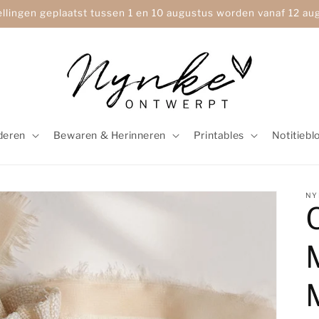
ellingen geplaatst tussen 1 en 10 augustus worden vanaf 12 a
deren
Bewaren & Herinneren
Printables
Notitiebl
NY