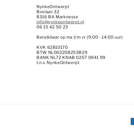
NynkeOntwerpt
Boslaan 32
8316 BA Marknesse
info@nynkeontwerpt.nl
06 15 42 50 23
Bereikbaar op ma t/m vr (9:00 - 14:00 uur)
KVK 62810170
BTW NL002208253B29
BANK NL72 KNAB 0257 0941 99
t.n.v. NynkeOntwerpt
B