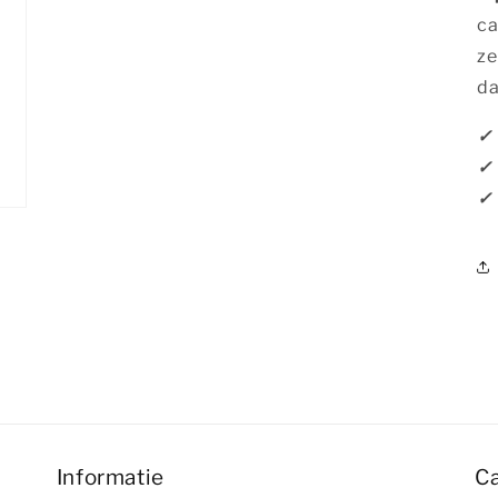
ca
ze
da
✓ 
✓ 
✓
Informatie
C