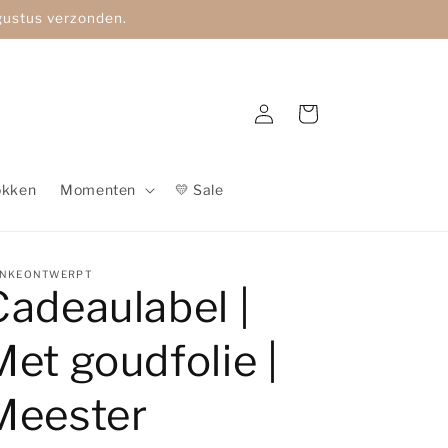
ugustus verzonden.
Inloggen
Winkelwagen
okken
Momenten
💛 Sale
NKEONTWERPT
Cadeaulabel |
Met goudfolie |
Meester