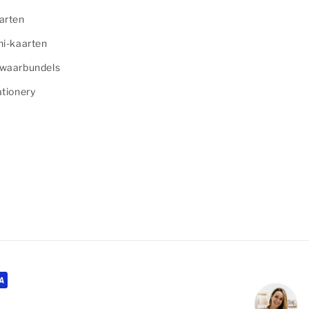
arten
ni-kaarten
waarbundels
ationery