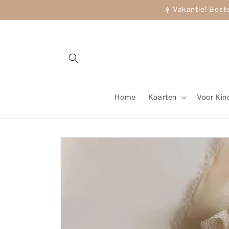
Meteen
☀️ Vakantie! Best
naar de
content
Home
Kaarten
Voor Kin
Ga direct naar
productinformatie