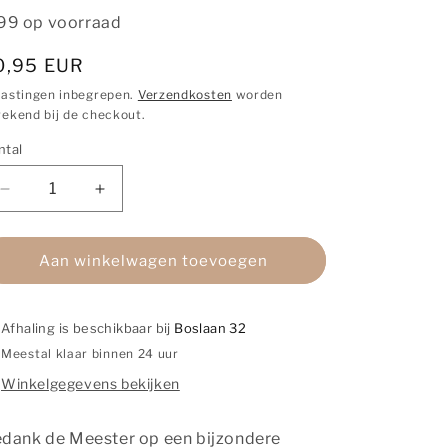
99 op voorraad
ormale
0,95 EUR
ijs
lastingen inbegrepen.
Verzendkosten
worden
rekend bij de checkout.
ntal
ntal
Aantal
Aantal
verlagen
verhogen
voor
voor
Cadeaulabel
Cadeaulabel
Aan winkelwagen toevoegen
|
|
Met
Met
goudfolie
goudfolie
Afhaling is beschikbaar bij
Boslaan 32
|
|
Meestal klaar binnen 24 uur
Meester
Meester
Winkelgegevens bekijken
dank de Meester op een bijzondere