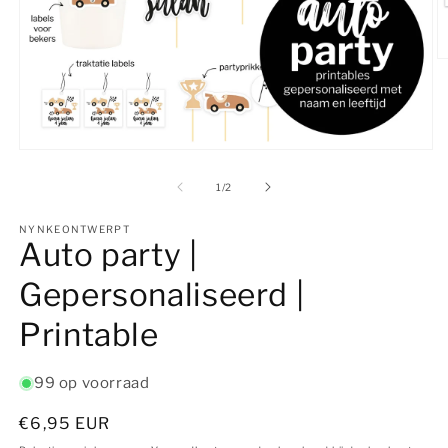
M
2
o
in
m
Media
1
openen
van
1
/
2
in
modaal
NYNKEONTWERPT
Auto party |
Gepersonaliseerd |
Printable
99 op voorraad
Normale
€6,95 EUR
prijs