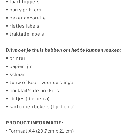
♥︎ taart toppers
♥︎ party prikkers
♥︎ beker decoratie
♥︎ rietjes labels
♥︎ traktatie labels
Dit moet je thuis hebben om het te kunnen maken:
♥︎ printer
♥︎ papierlijm
♥︎ schaar
♥︎ touw of koort voor de slinger
♥︎ cocktail/sate prikkers
♥︎ rietjes (tip: hema)
♥︎ kartonnen bekers (tip: hema)
PRODUCT INFORMATIE:
• Formaat A4 (29,7cm x 21 cm)