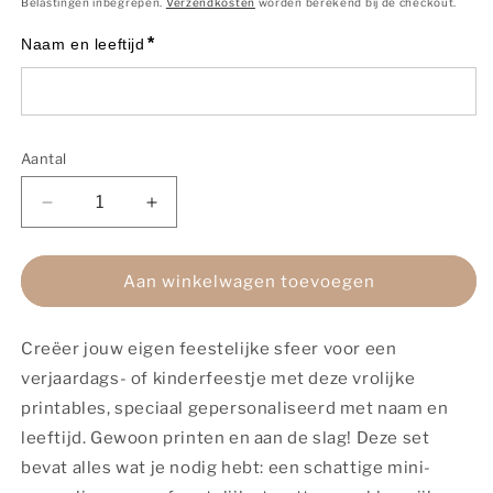
Belastingen inbegrepen.
Verzendkosten
worden berekend bij de checkout.
*
Naam en leeftijd
Aantal
Aantal
Aantal
Aantal
verlagen
verhogen
voor
voor
Auto
Auto
Aan winkelwagen toevoegen
party
party
|
|
Creëer jouw eigen feestelijke sfeer voor een
Gepersonaliseerd
Gepersonaliseerd
|
|
verjaardags- of kinderfeestje met deze vrolijke
Printable
Printable
printables, speciaal gepersonaliseerd met naam en
leeftijd. Gewoon printen en aan de slag! Deze set
bevat alles wat je nodig hebt: een schattige mini-