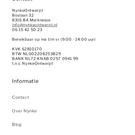
NynkeOntwerpt
Boslaan 32
8316 BA Marknesse
info@nynkeontwerpt.nl
06 15 42 50 23
Bereikbaar op ma t/m vr (9:00 - 14:00 uur)
KVK 62810170
BTW NL002208253B29
BANK NL72 KNAB 0257 0941 99
t.n.v. NynkeOntwerpt
Informatie
Contact
Over Nynke
Blog